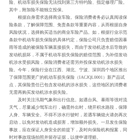
险、机动车损失保险无法找到第三方特约险、指定修理厂险。
其中，附加险不能独立投保。
根据自身需求选择商业车险。保险消费者务必认真阅读保
险条款，了解保障范围、免责条款等重要内容，从而根据自身
风险状况，选择购买适当的商业车险产品。如，根据行业示范
条款中机动车损失保险的具体约定，保险公司只负责赔偿因暴
雨等造成的被保险车辆直接损失，而由于发动机进水后导致的
发动机损坏，不属于机动车损失保险的赔偿范围，为补偿发动
机涉水受损风险，保险消费者还需另外投保发动机涉水损失
险。今年，保险行业在江西、湖北、宁波、深圳四个地区推出
了保障范围更广的机动车损失保险（IACJQL0001）新产品试
点，其保险责任已包含发动机的涉水损失，这些地区的消费者
无需再购买发动机涉水损失险。
及时关注汛期气象和出行信息。如遇台风、暴雨等强对流
天气，尽量减少驾车出行，确需外出时，绕开积水路段，保障
人身、车辆安全。不得不涉水行驶时，若遇车辆熄火请勿再次
启动，以免对发动机造成损害，增加额外损失。一旦发生保险
事故，应在保证人身安全的前提下，及时向保险机构报案，同
时对事故现场拍照并留存证据，以便申请理赔。