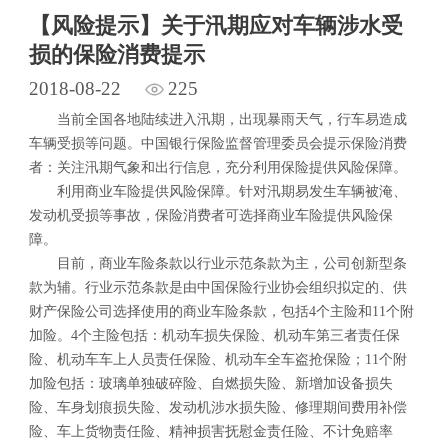
【风险提示】关于汛期应对车辆涉水受
损的保险消费提示
2018-08-22
225
当前全国各地陆续进入汛期，出现暴雨天气，行车易造成
车辆受损等问题。中国银行保险监督管理委员会提示保险消费
者：关注汛期气象和出行信息，充分利用保险提供风险保障。
利用商业车险提供风险保障。针对汛期易发生车辆被淹、
发动机受损等事故，保险消费者可选择商业车险提供风险保
障。
目前，商业车险条款以行业示范条款为主，公司创新型条
款为辅。行业示范条款是由中国保险行业协会组织拟定的、供
财产保险公司选择使用的商业车险条款，包括4个主险和11个附
加险。4个主险包括：机动车损失保险、机动车第三者责任保
险、机动车车上人员责任保险、机动车全车盗抢保险；11个附
加险包括：玻璃单独破碎险、自燃损失险、新增加设备损失
险、车身划痕损失险、发动机涉水损失险、修理期间费用补偿
险、车上货物责任险、精神损害抚慰金责任险、不计免赔率