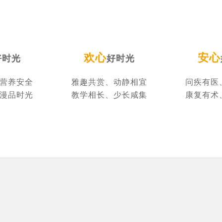
欢心
安心
好时光
好时光
营养安全
雅趣共赏、动静相宜
问疾有医
漫品时光
教学相长、少长咸集
康复有术