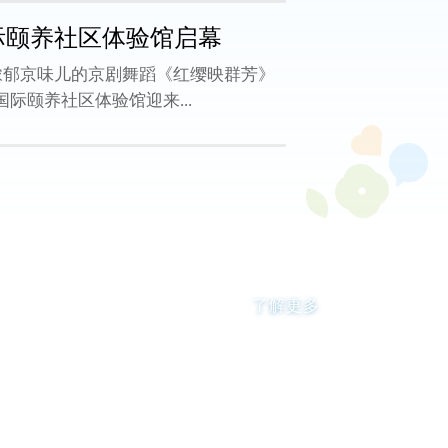
际颐养社区体验馆启幕
曲浓郁京味儿的京剧舞蹈《红缨映群芳》
际颐养社区体验馆迎来...
了解更多