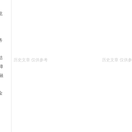
。
批
务
结
障
融
金