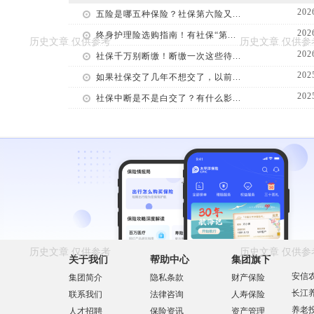
202
五险是哪五种保险？社保第六险又...
202
终身护理险选购指南！有社保“第...
202
社保千万别断缴！断缴一次这些待...
202
如果社保交了几年不想交了，以前...
202
社保中断是不是白交了？有什么影...
关于我们
帮助中心
集团旗下
安信
集团简介
隐私条款
财产保险
长江
联系我们
法律咨询
人寿保险
养老
人才招聘
保险资讯
资产管理