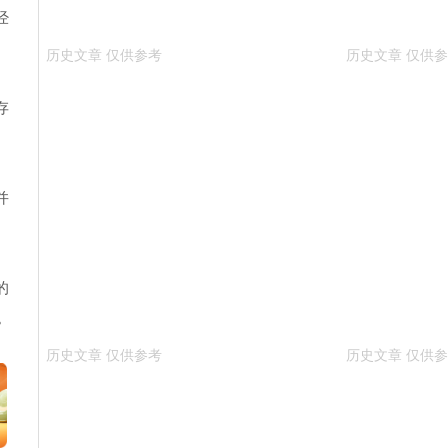
经
存
并
的
。