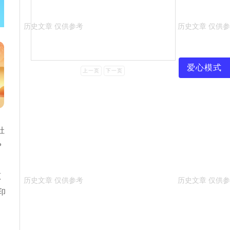
爱心模式
上一页
下一页
社
?
原
印