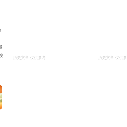
。
，
险
相
按
来