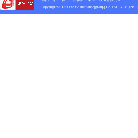
CopyRight©China Pacific Insurance(group) Co.,Ltd.. All Rights 