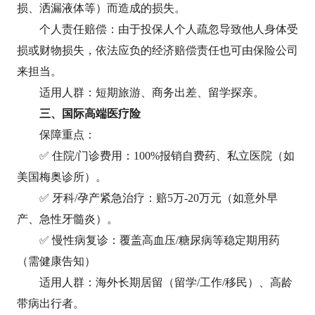
损、洒漏液体等）而造成的损失。
个人责任赔偿：由于投保人个人疏忽导致他人身体受
损或财物损失，依法应负的经济赔偿责任也可由保险公司
来担当。
适用人群‌：短期旅游、商务出差、留学探亲。
三、国际高端医疗险
‌保障重点‌：
✅ ‌住院/门诊费用‌：100%报销自费药、私立医院（如
美国梅奥诊所）。
✅ ‌牙科/孕产紧急治疗‌：赔5万-20万元（如意外早
产、急性牙髓炎）。
✅ ‌慢性病复诊‌：覆盖高血压/糖尿病等稳定期用药
（需健康告知）
适用人群‌：海外长期居留（留学/工作/移民）、高龄
带病出行者。