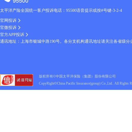
太平洋产险全国统一客户投诉电话：95500语音提示或按#号键-3-2-4
官网投诉
官微投诉
官方APP投诉
通讯地址：上海市银城中路190号。各分支机构通讯地址请关注各省级分
版权所有©中国太平洋保险（集团）股份有限公司
CopyRight©China Pacific Insurance(group) Co.,Ltd.. All Rights 