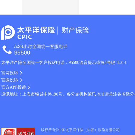
太平洋产险全国统一客户投诉电话：95500语音提示或按#号键-3-2-4
官网投诉
官微投诉
官方APP投诉
通讯地址：上海市银城中路190号。各分支机构通讯地址请关注各省级
版权所有©中国太平洋保险（集团）股份有限公司