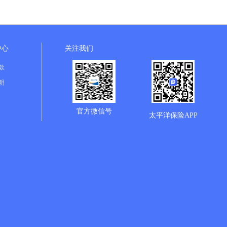
中心
关注我们
款
明
官方微信号
太平洋保险APP