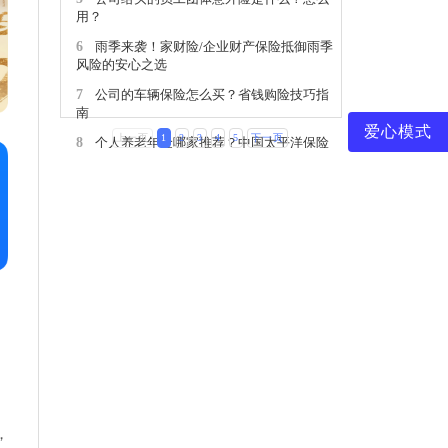
用？
6
雨季来袭！家财险/企业财产保险抵御雨季
风险的安心之选
7
公司的车辆保险怎么买？省钱购险技巧指
南
爱心模式
上一页
1
2
3
4
5
下一页
8
个人养老年金哪家推荐？中国太平洋保险
养老规划能力强
9
雇主责任险多少钱一个人？价格一览表来
了
10
25年雇主责任险的保障范围和赔偿标准
，