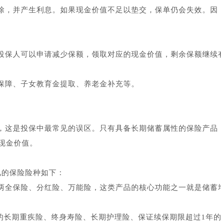
除，并产生利息。如果现金价值不足以垫交，保单仍会失效。因
投保人可以申请减少保额，领取对应的现金价值，剩余保额继续
保障、子女教育金提取、养老金补充等。
，这是投保中最常见的误区。只有具备长期储蓄属性的保险产品
现金价值。
见的保险险种如下：
两全保险、分红险、万能险，这类产品的核心功能之一就是储蓄
0岁的长期重疾险、终身寿险、长期护理险、保证续保期限超过1年