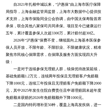
自2021年扎根申城以来，“沪惠保”由上海市医疗保障
局指导，上海金融监管局监督，上海市大数据中心提供技
术支持，上海市保险同业公会协调，由中国太保寿险首席
承保，联合其他八家保司共同承保。项目至今已健康运行
五年，累计覆盖参保人次超3300万，累计赔付超30亿。
2026年“沪惠保”保费不变，继续面向上海基本医保参
保人员开放，不限年龄、不限职业、不限健康状况，精准
聚焦市民核心保障需求，在保障及服务方面实现四大升
级：
一是对于连续参保无理赔人群，续保优待政策延续，
基础免赔额1.2万元，连续两年投保且无理赔客户免赔额
下降1000元，连续三年投保且无理赔客户免赔额下降2000
元，其中2025年发生住院自费责任且申请理赔因未超年度
免赔额未获赔的2026年免赔额额外下降1000元。
二是国内特药增补至50种，覆盖上海高发疾病，进一