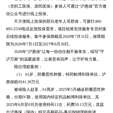
（含职工医保、居民医保）参保人可通过“沪惠保”官方微
信公众号进行线上投保。
不方便线上投保的部分老年人等群体，可拨打400-
895-5550电话反馈投保需求，项目组将安排服务专员对接
后续投保服务。集中参保期截至2026年7月31日，保障期
限为2026年7月1日至2027年6月30日。
2026年“沪惠保”让每一份信任都不被辜负，续写“守
沪万家”的温暖篇章，让善意有回声，让守护有力量。
既往理赔案例：
（1） 61岁，胆囊恶性肿瘤，特药帕博利珠单抗，沪
惠保赔付41.39万元
被保险人赵某，61周岁，2025年5月确诊胆囊恶性肿
瘤，分期IV期，使用国内特定药品帕博利珠单抗，其
2025年6月至9月共使用特药11次，药费59.13万元，其提
出沪惠保（国内）特定高额药品-事后报销理赔申请。