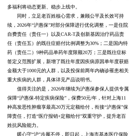
多福利将动态更新、稳步上线中。
同时，立足老百姓核心需求，兼顾公平及长效可持
续，2026年“沪惠保”对部分保障进行优化调整，一是住院
自费责任（责任一）以及CAR-T及创新基因治疗药品责
任（责任五）的既往症赔付比例调整为30%；二是国内特
药（责任二）9种药品单药年度限额20万；三是既往症标
签定义范围扩展，新增了既往年度因疾病原因单年度获赔
金额大于1000元的人群，以及投保前两年内确诊罹患相关
重大疾病的人群，具体详见产品说明书。
值得关注的是，2026年继续为沪惠保参保人提供专属
保障“沪惠保-特定疾病保险”，保费50元/年，针对上海11
种高发恶性肿瘤享最高20万元定额给付，衔接“沪惠保”保
障责任，打造“医疗报销+定额给付”双重守护，提升老百
姓抗风险能力。
暖心守“沪”步履不停，即日起，上海市基本医疗保险