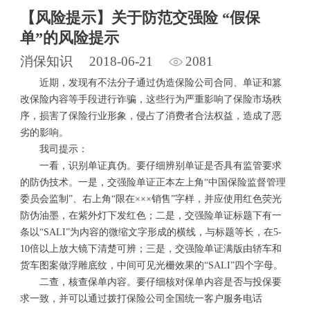
【风险提示】关于防范交强险 “假保
单”的风险提示
消保知识
2018-06-21
2081
近期，发现有不法分子通过伪造保险公司合同、单证和篡
改保险内容等手段进行诈骗，这些行为严重影响了保险市场秩
序，损害了保险行业形象，侵占了消费者合法权益，造成了恶
劣的影响。
我司提示：
一看，识别单证真伪。要仔细辨别单证是否具有监管要求
的防伪技术。一是，交强险单证正本左上角“中国保险监督管理
委员会监制”、右上角“限在×××销售”字样，并应使用红色荧光
防伪油墨，在紫外灯下发红色；二是，交强险单证标题下有一
条以“SALI”为内容的微缩文字形成的横线，与标题等长，在5-
10倍以上放大镜下清楚可辨；三是，交强险单证满版由轿车和
货车图案做浮雕底纹，中间可见光栅效果的“SALI”四个字母。
二查，核查保单内容。要仔细核对保单内容是否与投保要
求一致，并可以通过拨打保险公司全国统一客户服务电话