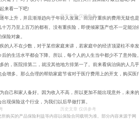
起来看一下吧!
在逐年上升，并且渐渐趋向于年轻人发展。而治疗重疾的费用无疑也
几十万乃至上百万的都有。没有重疾险，即便倾家荡产也不一定能治
的保险对象。
残疾的人不在少数，对于某些家庭来讲，若家庭中的经济顶梁柱不幸
今后的生活水平都会下降。所以，每个人的人生当中都少不了意外险
最多的，医院排第二，就没其他地方排第一了。前来看病治病的人几
也会增多。那么合理的帮助家庭节省对于医疗费用上的开支，购买医
家为自己和家人备好。因为收入不高，所以更加不能出现意外，未来
会出现保险这个行业，为我们以后早做打算。
您所购买的产品保险利益等内容以保险合同载明为准。部分内容来源于网