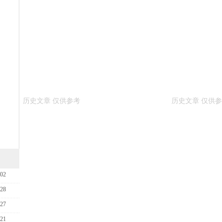
-02
-28
-27
-21