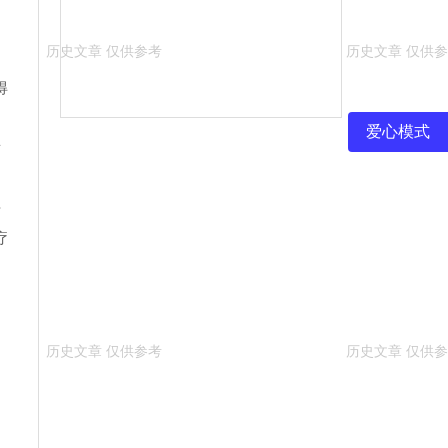
是
得
爱心模式
发
。
乎
疗
的