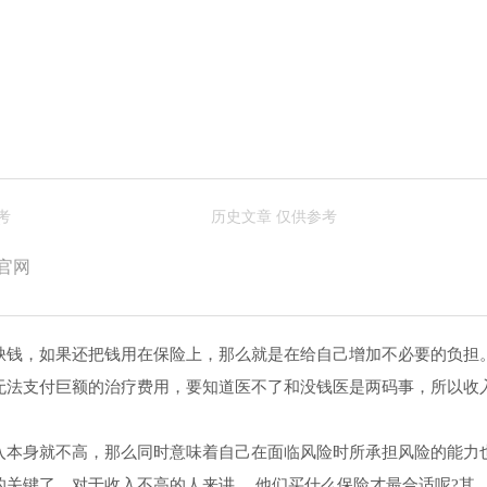
险
官网
缺钱，如果还把钱用在保险上，那么就是在给自己增加不必要的负担
无法支付巨额的治疗费用，要知道医不了和没钱医是两码事，所以收
入本身就不高，那么同时意味着自己在面临风险时所承担风险的能力
关键了。对于收入不高的人来讲， 他们买什么保险才最合适呢?其