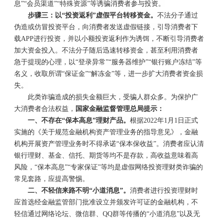
息”“会员渠道”“特殊资源”等诱骗消费者参与投资。
步骤三：以“投资返利”虚假平台转移资金。
不法分子通过
伪造或仿冒投资平台，向消费者发送虚假链接，引导消费者下
载APP进行投资，并以小额投资返利作为诱饵，不断引导消费者
加大资金投入。不法分子随后迅速转移资金，甚至利用消费者
急于提现的心理，以“登录异常”“服务器维护”“银行账户冻结”等
名义，收取所谓“保证金”“解冻金”等，进一步扩大消费者资金损
失。
此类诈骗造成的损失金额巨大，受骗人群众多。为保护广
大消费者合法权益，
国家金融监督管理总局提示：
一、不存在“保本高息”理财产品。
根据2022年1月1日正式
实施的《关于规范金融机构资产管理业务的指导意见》，金融
机构开展资产管理业务时不得承诺“保本保收益”。消费者应认清
银行理财、基金、信托、期货等均不是存款，高收益意味着高
风险，“保本高息”“专家保证”等均是虚假网络投资理财类诈骗的
常见套路，应提高警惕。
二、不轻信来路不明“小道消息”。
消费者进行投资理财时
应首选经金融监管部门批准设立并颁发许可证的金融机构，不
轻信通过网络论坛、微信群、QQ群等传播的“小道消息”以及无