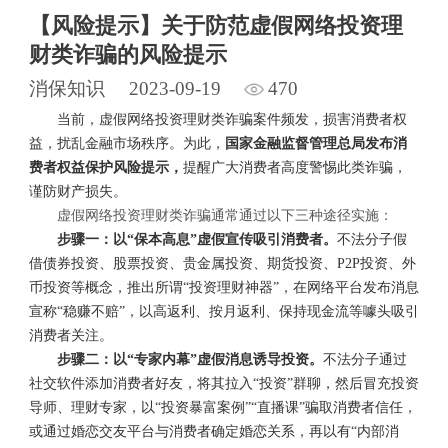
【风险提示】关于防范虚假网络投资理
财类诈骗的风险提示
消保知识
2023-09-19
470
当前，虚假网络投资理财类诈骗案件频发，损害消费者权
益，扰乱金融市场秩序。为此，
国家金融监督管理总局发布消
费者权益保护风险提示，
提醒广大消费者高度警惕此类诈骗，
谨防财产损失。
虚假网络投资理财类诈骗通常通过以下三种途径实施：
步骤一：以“保本高息”虚假宣传吸引消费者。
不法分子假
借债券投资、股票投资、贵金属投资、期货投资、P2P投资、外
币投资等概念，推出所谓“投资理财神器”，在网络平台发布消息
宣称“稳赚不赔”，以高返利、按月返利、保持现金流等噱头吸引
消费者关注。
步骤二：以“专家内幕”虚假消息诱导投资。
不法分子通过
社交软件添加消费者好友，将其拉入“投资”群聊，然后冒充投资
导师、理财专家，以“投资暴富案例”“直播课”骗取消费者信任，
或通过婚恋交友平台与消费者确定婚恋关系，再以有“内部消