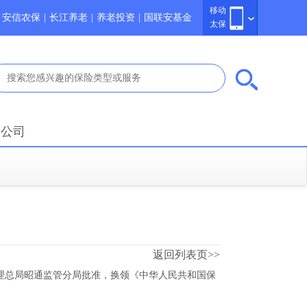
移动
安信农保
|
长江养老
|
养老投资
|
国联安基金
太保
于公司
返回列表页>>
理总局昭通监管分局批准，换领《中华人民共和国保