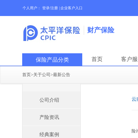
个人用户：
登录/注册
|
企业客户入口
财产保险
首页
客户服
保险产品分类
首页
>
关于公司
>
最新公告
云
公司介绍
产险资讯
险
经典案例