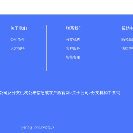
关于我们
联系我们
帮助
公司简介
分支机构
隐私条
人才招聘
客户服务
法律声
智能客服
分公司及分支机构公布信息或在产险官网>关于公司>分支机构中查询
沪ICP备
12028297号-2