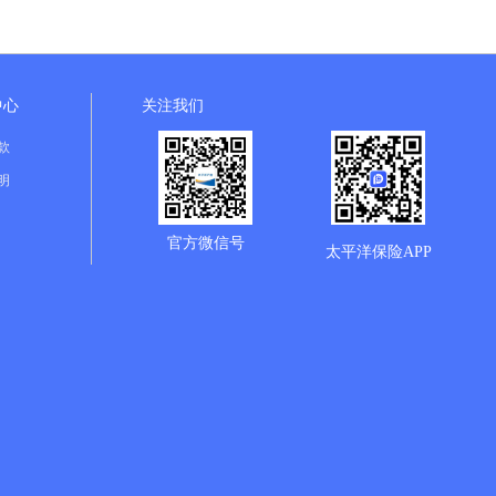
中心
关注我们
款
明
官方微信号
太平洋保险APP