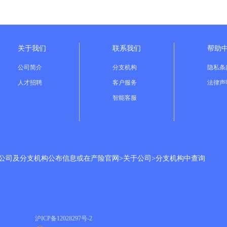
关于我们
联系我们
帮助
公司简介
分支机构
隐私条
人才招聘
客户服务
法律声
智能客服
分公司及分支机构公布信息或在产险官网>关于公司>分支机构中查询
沪ICP备
12028297号-2