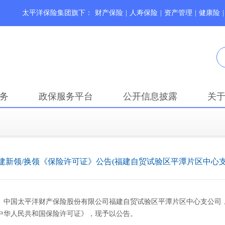
太平洋保险集团旗下：
财产保险
|
人寿保险
|
资产管理
|
健康险
|
务
政保服务平台
公开信息披露
关
建新领/换领《保险许可证》公告(福建自贸试验区平潭片区中心支
中国太平洋财产保险股份有限公司福建自贸试验区平潭片区中心支公司
中华人民共和国保险许可证》，现予以公告。