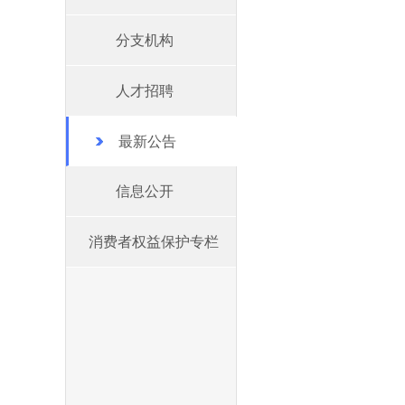
分支机构
人才招聘
最新公告
信息公开
消费者权益保护专栏