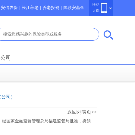
移动
安信农保
|
长江养老
|
养老投资
|
国联安基金
太保
于公司
公司)
返回列表页>>
，经国家金融监督管理总局福建监管局批准，换领