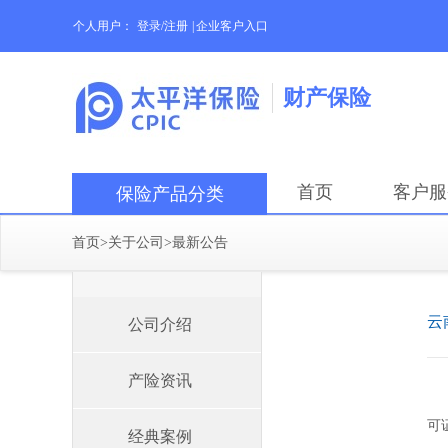
个人用户：
登录/注册
|
企业客户入口
财产保险
首页
客户服
保险产品分类
首页
>
关于公司
>
最新公告
云
公司介绍
产险资讯
可
经典案例