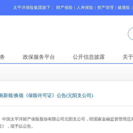
太平洋保险集团旗下：
财产保险
|
人寿保险
|
资产管理
|
健康险
|
务
政保服务平台
公开信息披露
关
南新领/换领《保险许可证》公告(元阳支公司)
中国太平洋财产保险股份有限公司元阳支公司，经国家金融监督管理总
证》，现予以公告。