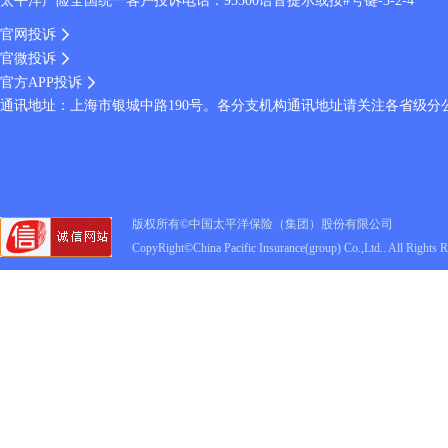
太平洋产险全国统一客户投诉电话：95500语音提示或按#号键-3-2-4
官网投诉
官微投诉
官方APP投诉
通讯地址：上海市银城中路190号。各分支机构通讯地址请关注各省级分
版权所有©中国太平洋保险（集团）股份有限公司
CopyRight©China Pacific Insurance(group) Co.,Ltd.. All Rights 