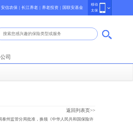
移动
安信农保
|
长江养老
|
养老投资
|
国联安基金
太保
于公司
返回列表页>>
局泰州监管分局批准，换领《中华人民共和国保险许