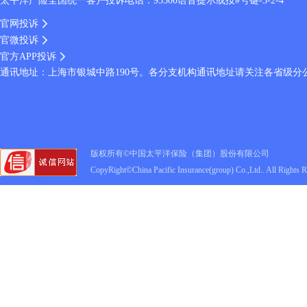
太平洋产险全国统一客户投诉电话：95500语音提示或按#号键-3-2-4
官网投诉
官微投诉
官方APP投诉
通讯地址：上海市银城中路190号。各分支机构通讯地址请关注各省级分
版权所有©中国太平洋保险（集团）股份有限公司
CopyRight©China Pacific Insurance(group) Co.,Ltd.. All Rights 