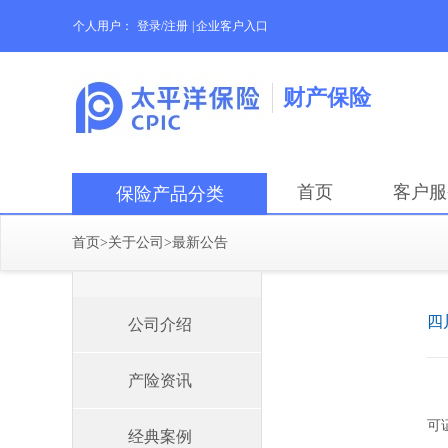
个人用户：
登录/注册
|
企业客户入口
财产保险
首页
客户服
保险产品分类
首页
>
关于公司
>
最新公告
四
公司介绍
产险资讯
可
经典案例