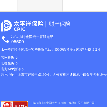
太平洋产险全国统一客户投诉电话：95500语音提示或按#号键-3-2-4
官网投诉
官微投诉
官方APP投诉
通讯地址：上海市银城中路190号。各分支机构通讯地址请关注各省级
版权所有©中国太平洋保险（集团）股份有限公司