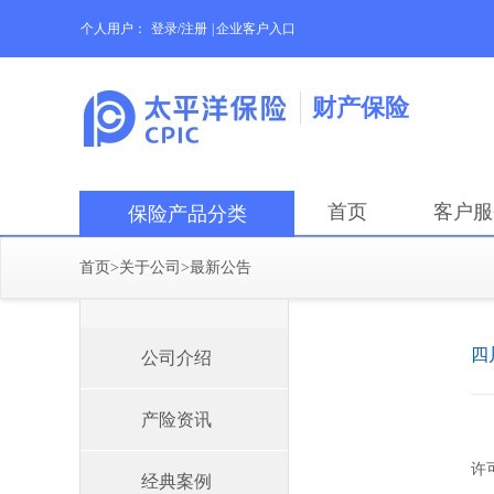
个人用户：
登录/注册
|
企业客户入口
财产保险
首页
客户服
保险产品分类
首页
>
关于公司
>
最新公告
四
公司介绍
产险资讯
许
经典案例