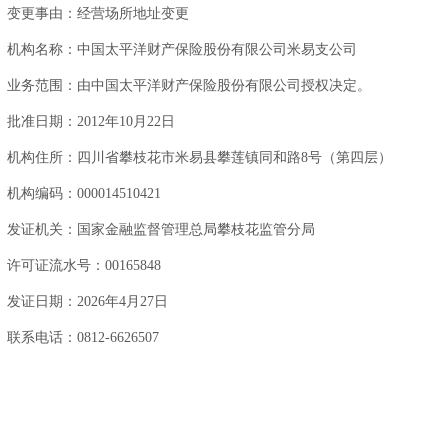
变更事由：经营场所地址变更
机构名称：中国太平洋财产保险股份有限公司米易支公司
业务范围：由中国太平洋财产保险股份有限公司授权决定。
批准日期：2012年10月22日
机构住所：四川省攀枝花市米易县攀莲镇同和路8号（第四层）
机构编码：000014510421
发证机关：国家金融监督管理总局攀枝花监管分局
许可证流水号：00165848
发证日期：2026年4月27日
联系电话：0812-6626507