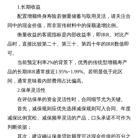
1.长期收益
配置增额终身寿险若侧重储蓄与取用灵活，请关注合
同中的现金价值，而非宣传材料中的保额递增比例。
衡量收益的客观指标是内部收益率，即IRR。对比产
品时，直接比较第二十、第三十、第四十年的IRR数值即
可。
当前预定利率2%的背景下，优秀的传统型增额寿产
品的长期IRR通常接近1.95%~1.99%。若明显低于此区
间，通常意味着内部费用占比偏高。
2.保单灵活性
在评估保单的资金灵活性时，合同细节尤为关键。
首先，减保规则应优先选择减保规则写入合同、年度
减保比例宽松、减保频率灵活的产品，口头承诺不可作为
判断依据；
其次，建议确认保单贷款额度可达现金价值的百分之