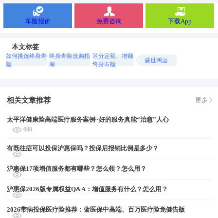
车险报价
免费咨询
下载App
本文标签
如何挑选终身寿
终身寿险选购指
区分定额、增额
盛世鸿运
险
南
终身寿险
相关文章推荐
更多
太平洋健康险高端医疗服务案例~好的服务真能“治愈”人心
698
有既往症可以投保沪惠保吗？投保后报销比例是多少？
沪惠保17项增值服务都有哪些？怎么领？怎么用？
沪惠保2026版专属权益Q&A：增值服务有什么？怎么用？
2026带病投保医疗险推荐：蓝医保中高端、百万医疗险免健告版