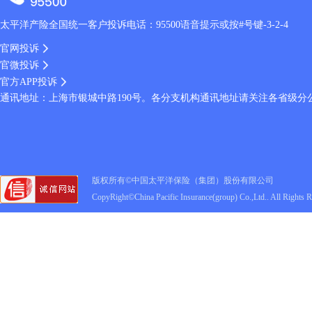
太平洋产险全国统一客户投诉电话：95500语音提示或按#号键-3-2-4
官网投诉
官微投诉
官方APP投诉
通讯地址：上海市银城中路190号。各分支机构通讯地址请关注各省级分
版权所有©中国太平洋保险（集团）股份有限公司
CopyRight©China Pacific Insurance(group) Co.,Ltd.. All Rights 