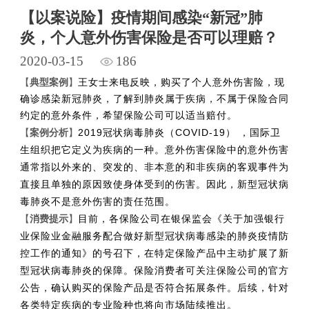
【以案说险】疫情期间感染“新冠”肺
炎，个人意外伤害保险是否可以理赔？
2020-03-15
186
【
典型案例
】
王女士来电反映，购买了个人意外伤害险，现
确诊感染新冠肺炎，了解到肺炎属于疾病，不属于保险合同
约定的意外条件，希望保险公司可以适当赔付。
2019冠状病毒肺炎（COVID-19） ，国际卫
【
案例分析
】
生组织把它定义为疾病的一种。
意外伤害保险中的意外伤害
通常指以外来的、突发的、非本意的和非疾病的客观事件为
直接且单独的原因致使身体受到的伤害。因此，新型冠状病
毒肺炎不是意外伤害的责任范围。
目前，各保险公司在银保监会《关于加强银行
【
消费提示
】
业保险业金融服务配合做好新型冠状病毒感染的肺炎疫情防
控工作的通知》的号召下，
在特定保险产品中主动扩展了新
保险消费者可关注保险公司的官方
型冠状病毒肺炎的保障。
公告，确认购买的保险产品是否符合拓展条件。后续，针对
各类特定疾病的专业险种也将向市场陆续推出。