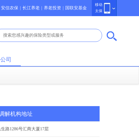
移动
安信农保
|
长江养老
|
养老投资
|
国联安基金
太保
于公司
调解机构地址
民生路1286号汇商大厦17层