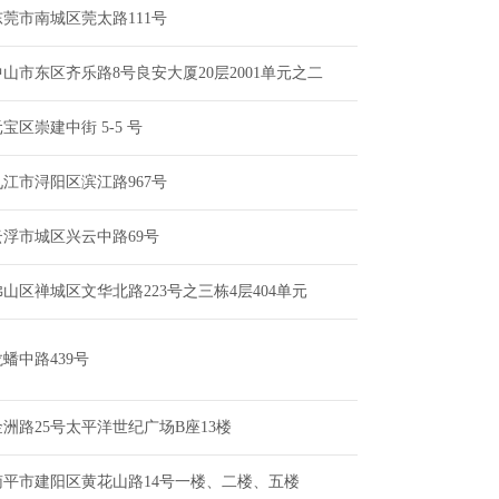
东莞市南城区莞太路111号
中山市东区齐乐路8号良安大厦20层2001单元之二
宝区崇建中街 5-5 号
九江市浔阳区滨江路967号
云浮市城区兴云中路69号
佛山区禅城区文华北路223号之三栋4层404单元
龙蟠中路439号
金洲路25号太平洋世纪广场B座13楼
南平市建阳区黄花山路14号一楼、二楼、五楼