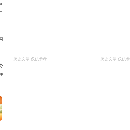
户
子
理
保
网
办
便