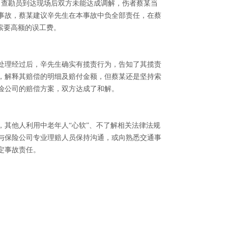
伤，查勘员到达现场后双方未能达成调解，伤者蔡某当
事故，蔡某建议辛先生在本事故中负全部责任，在蔡
索要高额的误工费。
处理经过后，辛先生确实有揽责行为，告知了其揽责
，解释其赔偿的明细及赔付金额，但蔡某还是坚持索
险公司的赔偿方案，双方达成了和解。
其他人利用中老年人“心软”、不了解相关法律法规
与保险公司专业理赔人员保持沟通，或向熟悉交通事
定事故责任。