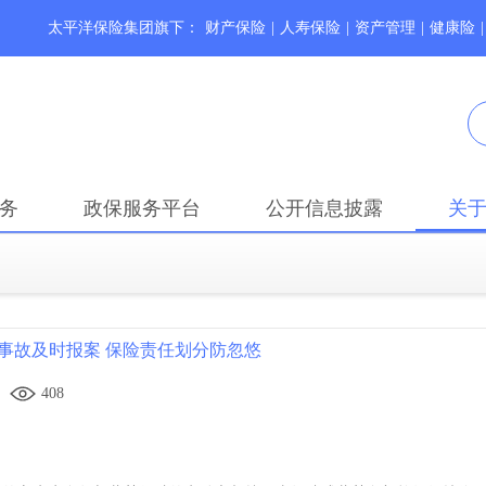
太平洋保险集团旗下：
财产保险
|
人寿保险
|
资产管理
|
健康险
|
务
政保服务平台
公开信息披露
关
事故及时报案 保险责任划分防忽悠
408