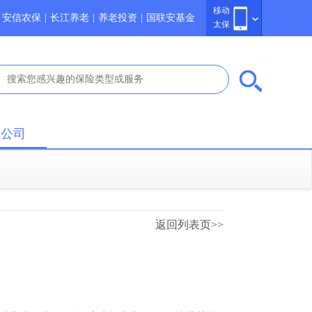
移动
安信农保
|
长江养老
|
养老投资
|
国联安基金
太保
于公司
返回列表页>>