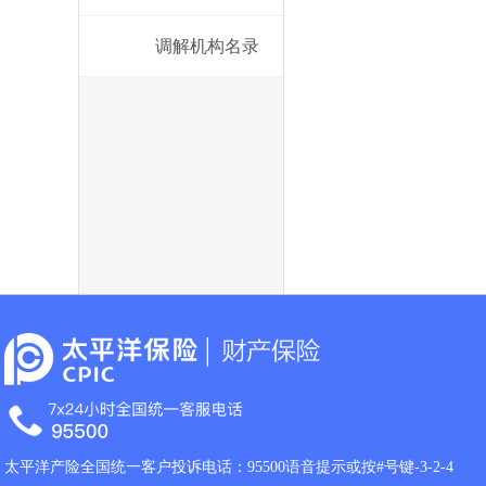
调解机构名录
太平洋产险全国统一客户投诉电话：95500语音提示或按#号键-3-2-4