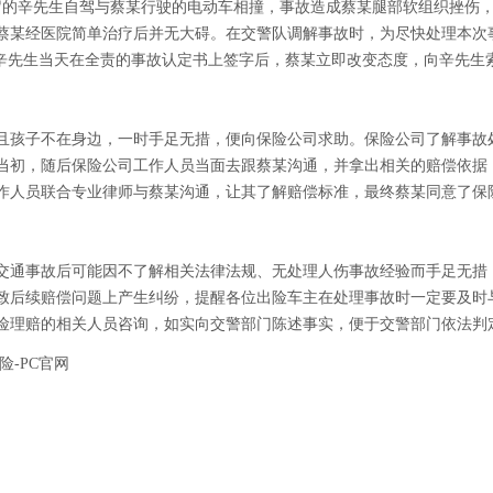
，65岁的辛先生自驾与蔡某行驶的电动车相撞，事故造成蔡某腿部软组织挫
蔡某经医院简单治疗后并无大碍。在交警队调解事故时，为尽快处理本次
，辛先生当天在全责的事故认定书上签字后，蔡某立即改变态度，向辛先生
且孩子不在身边，一时手足无措，便向保险公司求助。保险公司了解事故
当初，随后保险公司工作人员当面去跟蔡某沟通，并拿出相关的赔偿依据
作人员联合专业律师与蔡某沟通，让其了解赔偿标准，最终蔡某同意了保
交通事故后可能因不了解相关法律法规、无处理人伤事故经验而手足无措，
致后续赔偿问题上产生纠纷，提醒各位出险车主在处理事故时一定要及时
险理赔的相关人员咨询，如实向交警部门陈述事实，便于交警部门依法判
险-PC官网