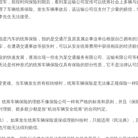
货车，前段时间保险到期后，看到某运输公司宣传可以统筹社会上多辆与
理了车辆统筹保险。发生车辆事故后，该运输公司仅支付了少量的赔偿，
李先生无法接受。
指是汽车的统筹保险，指的是交通厅及原直属企事业单位根据自己拥有的
车，在遭遇交通事故等损失时，可以从安全统筹费用中获得相应的经济赔
业的快速发展，逐渐出现一些名为某交通服务有限公司、运输有限公司等
无论是何种形式的统筹车辆保险仅具有保险的部分性质，它不是法律认可
容易，变更难。当车辆发生所有权转移时，统筹车辆保险是无法像正规保险一
准。统筹车辆保险的理赔不像保险公司一样有严格的标准和原则，并且《保
时理赔、赔多赔少都是按“机动车辆安全统筹”的合同约定。
险法》。如果发生统筹车辆保险退保或理赔纠纷时，只能适用《民法典》，
也可能无法得到赔偿。