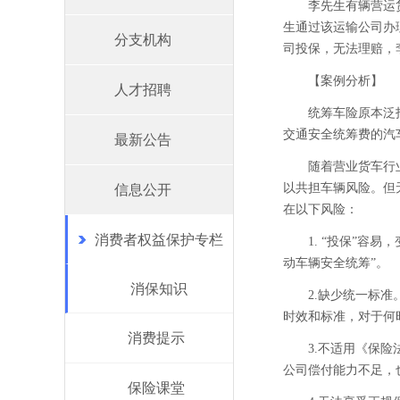
李先生有辆营运
生通过该运输公司办
分支机构
司投保，无法理赔，
【案例分析】
人才招聘
统筹车险原本泛
交通安全统筹费的汽
最新公告
随着营业货车行
以共担车辆风险。但
信息公开
在以下风险：
消费者权益保护专栏
1. “投保”
动车辆安全统筹”。
消保知识
2.缺少统一标
时效和标准，对于何
消费提示
3.不适用《保
公司偿付能力不足，
保险课堂