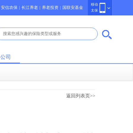
移动
安信农保
|
长江养老
|
养老投资
|
国联安基金
太保
于公司
返回列表页>>