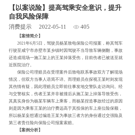
【以案说险】提高驾乘安全意识，提升
自我风险保障
消费提示
2022-05-11
405
【案情简介】
2021年6月5日，驾驶员杨某致电保险公司报案，称其驾车
行驶至咸宁市赤壁市某乡镇时因驾驶不当导致车辆侧翻，事故
还造成现场一施工架上的王某掉落受伤，目前伤者已被送至就
近医院治疗。
保险公司理赔员在受理案件后致电联系事故双方了解现场
情况，但双方当事人语焉不详。而理赔员在探视王某时则发现
其伤情有疑，因此理赔员立即前往事发地交警队走访询问。经
与交警核实，伤者王某并非被撞后从施工架上掉落导致受伤，
其真实身份为杨某车辆车上乘客，而杨某捏造事故经过的原因
则是因为乘客王某的治疗费远高于其投保的车上座位险保额，
所以杨某妄想通过编造王某为事故三者方的身份通过交强险及
第三者责任险向保险公司报案索赔。
【案例分析】