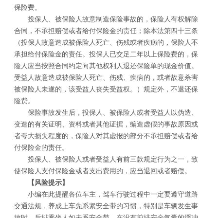
保险费。
投保人、被保险人故意制造保险事故的，保险人有权解除
合同，不承担赔偿或者给付保险金的责任；除本法第四十三条
（投保人故意造成被保险人死亡、伤残或者疾病的，保险人不
承担给付保险金的责任。投保人已交足二年以上保险费的，保
险人应当按照合同约定向其他权利人退还保险单的现金价值。
受益人故意造成被保险人死亡、伤残、疾病的，或者故意杀害
被保险人未遂的，该受益人丧失受益权。）规定外，不退还保
险费。
保险事故发生后，投保人、被保险人或者受益人以伪造、
变造的有关证明、资料或者其他证据，编造虚假的事故原因或
者夸大损失程度的，保险人对其虚报的部分不承担赔偿或者给
付保险金的责任。
投保人、被保险人或者受益人有前三款规定行为之一，致
使保险人支付保险金或者支出费用的，应当退回或者赔偿。
【风险提示】
小编在此提醒各位车主，驾车行驶过程中一定要遵守道路
交通法规，养成上车先系紧安全带的习惯，特别是车辆发生事
故时，后排乘坐人如未系安全带，在没有前排安全气囊的缓冲