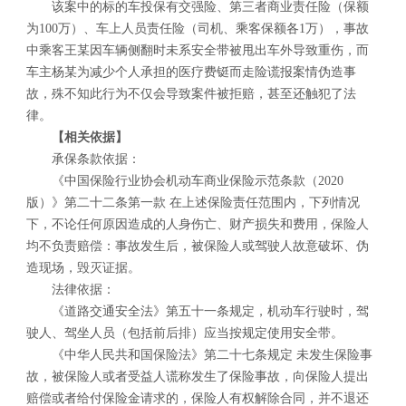
该案中的标的车投保有交强险、第三者商业责任险（保额
为100万）、车上人员责任险（司机、乘客保额各1万），事故
中乘客王某因车辆侧翻时未系安全带被甩出车外导致重伤，而
车主杨某为减少个人承担的医疗费铤而走险谎报案情伪造事
故，殊不知此行为不仅会导致案件被拒赔，甚至还触犯了法
律。
【相关依据】
承保条款依据：
《中国保险行业协会机动车商业保险示范条款（2020
版）》第二十二条第一款 在上述保险责任范围内，下列情况
下，不论任何原因造成的人身伤亡、财产损失和费用，保险人
均不负责赔偿：事故发生后，被保险人或驾驶人故意破坏、伪
造现场，毁灭证据。
法律依据：
《道路交通安全法》第五十一条规定，机动车行驶时，驾
驶人、驾坐人员（包括前后排）应当按规定使用安全带。
《中华人民共和国保险法》第二十七条规定 未发生保险事
故，被保险人或者受益人谎称发生了保险事故，向保险人提出
赔偿或者给付保险金请求的，保险人有权解除合同，并不退还