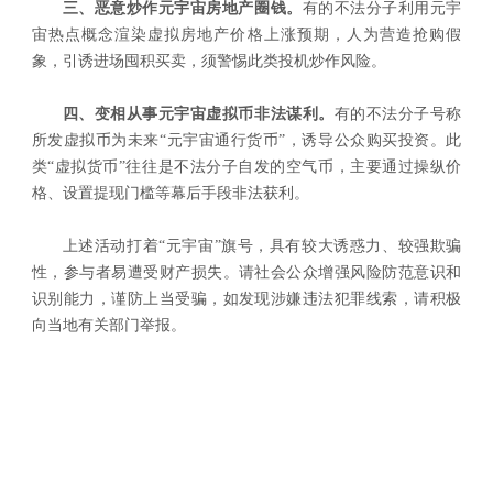
三、恶意炒作元宇宙房地产圈钱。
有的不法分子利用元宇
宙热点概念渲染虚拟房地产价格上涨预期，人为营造抢购假
象，引诱进场囤积买卖，须警惕此类投机炒作风险。
四、变相从事元宇宙虚拟币非法谋利。
有的不法分子号称
所发虚拟币为未来“元宇宙通行货币”，诱导公众购买投资。此
类“虚拟货币”往往是不法分子自发的空气币，主要通过操纵价
格、设置提现门槛等幕后手段非法获利。
上述活动打着“元宇宙”旗号，具有较大诱惑力、较强欺骗
性，参与者易遭受财产损失。请社会公众增强风险防范意识和
识别能力，谨防上当受骗，如发现涉嫌违法犯罪线索，请积极
向当地有关部门举报。