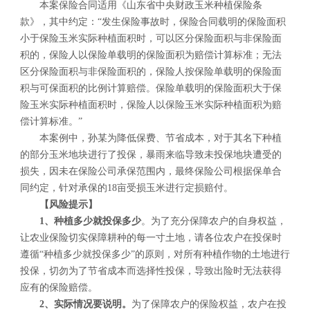
本案保险合同适用《山东省中央财政玉米种植保险条
款》，其中约定：“发生保险事故时，保险合同载明的保险面积
小于保险玉米实际种植面积时，可以区分保险面积与非保险面
积的，保险人以保险单载明的保险面积为赔偿计算标准；无法
区分保险面积与非保险面积的，保险人按保险单载明的保险面
积与可保面积的比例计算赔偿。保险单载明的保险面积大于保
险玉米实际种植面积时，保险人以保险玉米实际种植面积为赔
偿计算标准。”
本案例中，孙某为降低保费、节省成本，对于其名下种植
的部分玉米地块进行了投保，暴雨来临导致未投保地块遭受的
损失，因未在保险公司承保范围内，最终保险公司根据保单合
同约定，针对承保的18亩受损玉米进行定损赔付。
【风险提示】
1、种植多少就投保多少
。为了充分保障农户的自身权益，
让农业保险切实保障耕种的每一寸土地，请各位农户在投保时
遵循“种植多少就投保多少”的原则，对所有种植作物的土地进行
投保，切勿为了节省成本而选择性投保，导致出险时无法获得
应有的保险赔偿。
2、实际情况要说明。
为了保障农户的保险权益，农户在投