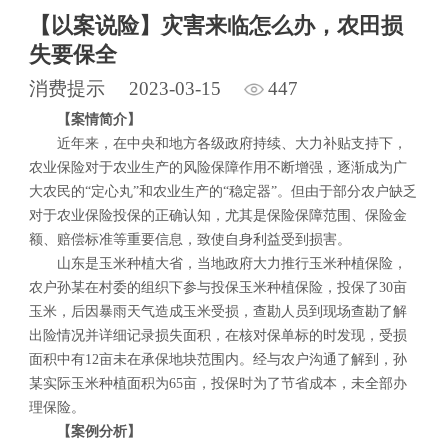
【以案说险】灾害来临怎么办，农田损
失要保全
消费提示
2023-03-15
447
【案情简介】
近年来，在中央和地方各级政府持续、大力补贴支持下，
农业保险对于农业生产的风险保障作用不断增强，逐渐成为广
大农民的“定心丸”和农业生产的“稳定器”。但由于部分农户缺乏
对于农业保险投保的正确认知，尤其是保险保障范围、保险金
额、赔偿标准等重要信息，致使自身利益受到损害。
山东是玉米种植大省，当地政府大力推行玉米种植保险，
农户孙某在村委的组织下参与投保玉米种植保险，投保了30亩
玉米，后因暴雨天气造成玉米受损，查勘人员到现场查勘了解
出险情况并详细记录损失面积，在核对保单标的时发现，受损
面积中有12亩未在承保地块范围内。经与农户沟通了解到，孙
某实际玉米种植面积为65亩，投保时为了节省成本，未全部办
理保险。
【
案例
分析】