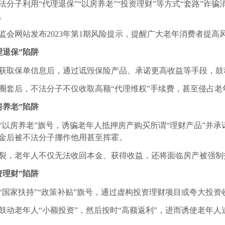
法分子利用
“代理退保”“以房养老”“投资理财”
等方式“套路”诈
。
保监会网站发布
2023年第1期风险提示
，提醒广大老年消费者提高
理退保”陷阱
获取保单信息后，通过诋毁保险产品、承诺更高收益等手段，
鼓
圈套后，不法分子不仅
收取高额“代理维权”手续费
，甚至
侵占老
房养老”陷阱
“以房养老”旗号，
诱骗老年人抵押房产购买所谓“理财产品”并承
金后被不法分子挪作他用甚至挥霍。
裂，老年人
不仅无法收回本金、获得收益
，
还将面临房产被强制
资理财”陷阱
“国家扶持”“政策补贴”旗号，通过虚构投资理财项目或夸大投资
鼓动老年人“小额投资”，然后按时“高额返利”，进而诱使老年人