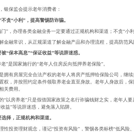
，
银保监会提示老年消费者：
”不贪“小利”，提高警惕防诈骗。
偏门”
，办理各类金融业务一定要通过正规机构和渠道；
不贪“小利
解金融常识，
从正规渠道了解金融产品和办理流程
，提高防范风
被“保本高息”
“保证收益”等说辞迷惑。
养老”是国家施行的
“老年人住房反向抵押养老保险”
。
是拥有房屋完全合法产权的老年人将房产抵押给保险公司，继续
置权，并按照约定条件领取养老金直至身故。老年人身故后，保
相关费用。
的“以房养老”只是假借国家政策之名行诈骗钱财之实
，老年人要
保证收益”等说辞迷惑，避免落入陷阱。
要选择
，
正规机构和渠道。
理性投资理财观念，
谨记“投资有风险”
，警惕各类标榜“低风险