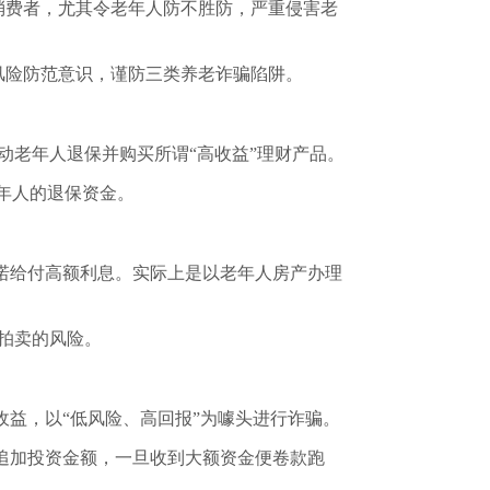
骗消费者，尤其令老年人防不胜防，严重侵害老
风险防范意识，
谨防三类养老诈骗陷阱
。
动老年人退保并购买所谓“高收益”理财产品
。
年人的退保资金
。
诺给付高额利息
。实际上是以老年人房产办理
拍卖的风险
。
收益，
以“低风险、高回报”为噱头进行诈骗
。
追加投资金额，
一旦收到大额资金便卷款跑