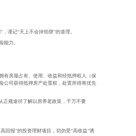
”
，谨记“天上不会掉馅饼”的道理。
险
能力。
拥有房屋占有、使用、收益和经抵押权人（保
险公司获得抵押房产处置权，处置所得将优先
从正规途径了解以房养老政策，千万不要
、高回报”的投资理财项目，
切勿受“高收益”诱