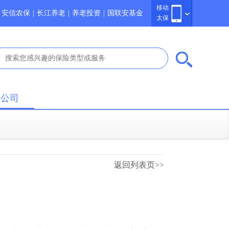
移动
安信农保
|
长江养老
|
养老投资
|
国联安基金
太保
于公司
返回列表页>>