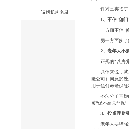
针对三类陷阱
调解机构名录
1、
不信“偏门
一方面
不信“
另一方面多了
2、
老年人不要
正规的“以房
具体来说，就
险公司）同意的处
用于偿付养老保险
不法分子宣称
被“保本高息”“
3
、
投资理财
老年人要增强