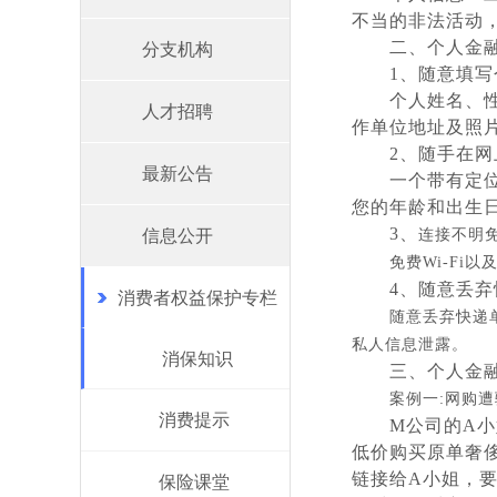
不当的非法活动
二、
个人金
分支机构
1、
随意填写
个人姓名、
人才招聘
作单位地址及照
2、
随手在网
最新公告
一个带有定
您的年龄和出生
3、
信息公开
连接不明
免费
Wi-F
4、
随意丢弃
消费者权益保护专栏
随意丢弃快递
私人信息泄露。
消保知识
三、
个人金
案例一
:网购遭
消费提示
M公司的A
低价购买原单奢
链接给A小姐，
保险课堂