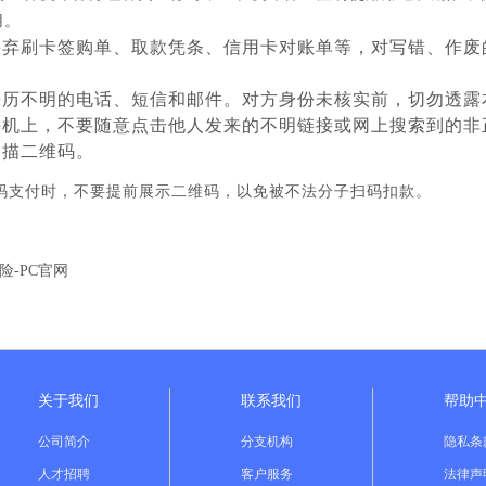
用。
丢弃刷卡签购单、取款凭条、信用卡对账单等，对写错、作废
来历不明的电话、短信和邮件。对方身份未核实前，切勿透露
手机上，不要随意点击他人发来的不明链接或网上搜索到的非
扫描二维码。
码支付时，不要提前展示二维码，以免被不法分子扫码扣款。
险-PC官网
关于我们
联系我们
帮助
公司简介
分支机构
隐私条
人才招聘
客户服务
法律声