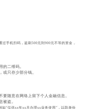
通过手机扫码，盗刷
500元到900元不等的资金，
用的二维码。
限，或只存少部分钱。
不要随意在网络上留下个人金融信息。
息被盗。
例如
“仅供xx年xx月办理xx业务使用”，以防身份