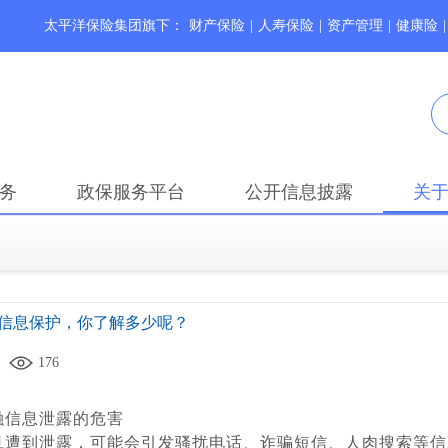
太平洋保险集团旗下：
财产保险
|
人寿保险
|
资产管理
|
健康险
|
务
政保服务平台
公开信息披露
关
信息保护，你了解多少呢？
176
融信息泄露的危害
旦遭到泄露，可能会引发骚扰电话、诈骗短信、人肉搜索等信