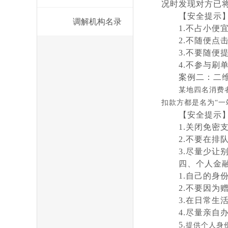
况时发现对方已
【安全提示
调解机构名录
1.不占小便
2.不随便点
3.不要随便
4.不参与刷
案例二：二
某地四名消费
扣款方都是名为“一
【安全提示
1
.关闭免密
2.不要在
3.尽量少
四、
个人金
1.
自己的身
2.
不要因为
3.
在日常生
4.
尽量亲自
5.
提供个人身