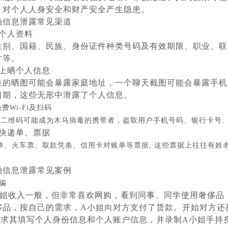
，对个人人身安全和财产安全产生隐患。
融信息泄露常见渠道
个人资料
性别、国籍、民族、身份证件种类号码及有效期限、职业、联
片等。
上晒个人信息
位的晒图可能会暴露家庭地址，一个聊天截图可能会暴露手机
日期，这些无形中泄露了个人信息。
免费
Wi-Fi及扫码
i以及二维码可能成为木马病毒的携带者，盗取用户手机号码、银行卡号
快递单、票据
单、火车票、取款凭条、信用卡对账单等票据
, 这些票据上往往有
融信息泄露常见案例
骗
小姐收入一般，但非常喜欢网购，看到同事、同学使用奢侈品
侈品，按自己的需求，A小姐向对方支付了货款。开始对方还
要求其填写个人身份信息和个人账户信息，并录制A小姐手持