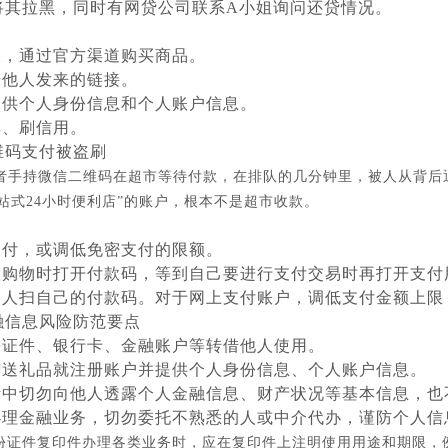
将其拉黑，同时有网贷公司联系A小姐询问还贷情况。
】
宜，通过官方渠道购买商品。
击他人发来的链接。
提供个人身份信息和个人账户信息。
单、刷信用。
维码支付被盗刷
者手持微信二维码在超市等待付款，在排队的几分钟里，被人从背后
站式24小时便利店”的账户，根本不是超市收款。
】
支付，或调低免密支付的限额。
排队购物时打开付款码，等到自己要进行支付交易时再打开支付
让别人扫自己的付款码。对于网上支付账户，调低支付金额上
融信息风险防范要点
份证件、银行卡、金融账户等转借他人使用。
赠送礼品就注册账户并提供个人身份信息、个人账户信息。
活中切勿向他人透露个人金融信息、财产状况等基本信息，也
办理金融业务，切勿委托不熟悉的人或中介代办，谨防个人信
份证件复印件办理各类业务时，应在复印件上注明使用用途和期限，