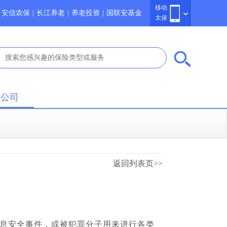
移动
安信农保
|
长江养老
|
养老投资
|
国联安基金
太保
于公司
返回列表页>>
息安全事件，或被犯罪分子用来进行各类