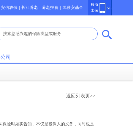
移动
安信农保
|
长江养老
|
养老投资
|
国联安基金
太保
于公司
返回列表页>>
买保险时如实告知，不仅是投保人的义务，同时也是