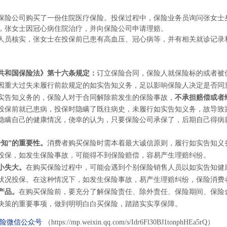
保险公司购买了一份住院医疗保险。投保过程中，保险业务员询问张女士
，张女士因冠心病住院治疗，并向保险公司申请理赔。
人员核实，张女士在投保前已患有高血压、冠心病等，并有相关就诊记录
共和国保险法》第十六条规定：
订立保险合同，保险人就保险标的或者被
因重大过失未履行前款规定的如实告知义务，足以影响保险人决定是否同
实告知义务的，保险人对于合同解除前发生的保险事故，
不承担赔偿或者
投保前就已患病，投保时隐瞒了既往病史，未履行如实告知义务，故导致
隐瞒自己的健康情况，侥幸的认为，只要保险公司承保了，后期自己得病
告知”的重要性。
消费者购买保险时需本着最大诚信原则，履行如实告知义
投保，如发生保险事故，可能得不到保险赔偿，容易产生理赔纠纷。
小失大。
在购买保险过程中，可能会遇到个别保险销售人员以如实告知健
状况投保。在这种情况下，如发生保险事故，易产生理赔纠纷，保险消费
产品。
在购买保险前，要充分了解保险责任、除外责任、保险期间、保险
决策的重要事项，做到明明白白买保险，踏踏实实享保障。
险微信公众号
（https://mp.weixin.qq.com/s/Idr6Fl30BJ1tonphHEa5rQ）