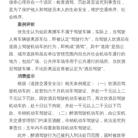
侥幸心理存在一个误区：检查酒驾、罚款甚至追究刑事责任，
是为了保护他人和驾驶员本人的生命安全，维护交通秩序、社
会秩序。
案例评析
张先生认为短距离挪车不属于驾驶车辆，实际上，当驾驶
人将车辆驶离原车位，即被认定“驾驶行为”，当驾驶人饮酒后在
道路上驾驶机动车的行为，即构成“酒驾”。其中“道路”是指公
路、城市道路和虽在单位管辖范围内但允许社会机动车通行的
地方，包括广场、公共停车场等用于公共通行的场所。当饮酒
后驾驶车辆，不论距离远近将被认定为“酒后驾驶”。
消费提示
根据《道路交通安全法》相关条例规定：（一）饮酒后驾
驶机动车的，处暂扣六个月机动车驾驶证、并处一千元以上二
千元以下罚款。因饮酒后驾驶机动车被处罚，再次饮酒后驾驶
机动车的，处十日以下拘留、并处一千元以上二千元以下罚
款、吊销机动车驾驶证。（二）醉酒驾驶机动车的，由公安机
关交通管理部门约束至酒醒，吊销机动车驾驶证，依法追究刑
事责任；五年内不得重新取得机动车驾驶证。
此外，醉酒驾驶行为已被列入刑法处罚范围，届时被政审