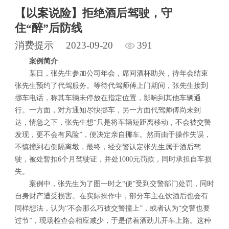
【以案说险】拒绝酒后驾驶，守
住“醉”后防线
消费提示
2023-09-20
391
案例简介
某日，张先生参加公司年会，席间酒杯助兴，待年会结束
张先生预约了代驾服务。等待代驾师傅上门期间，张先生接到
挪车电话，称其车辆未停放在指定位置，影响到其他车辆通
行。一方面，对方通知尽快挪车，另一方面代驾师傅尚未到
达，情急之下，张先生想“只是将车辆短距离移动，不会被交警
发现，更不会有风险”，便决定亲自挪车。然而由于操作失误，
不慎撞到右侧隔离墩，最终，经交警认定张先生属于酒后驾
驶，被处暂扣6个月驾驶证，并处1000元罚款，同时承担自车损
失。
案例中，张先生为了图一时之“便”受到交警部门处罚，同时
自身财产遭受损害。在实际操作中，部分车主在饮酒后也会有
同样想法，认为“不会那么巧被交警撞上”，或者认为“交警也要
过节”，现场检查会相应减少，于是借着酒劲儿开车上路。这种