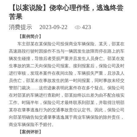
【以案说险】侥幸心理作怪，逃逸终尝
苦果
消费提示
2023-09-22
423
【
案例简介
】
车主邵某在
某保险公司投保商业车辆保险。某天，邵某在
高速路段行驶时因操作不当与一辆因发生故障而停在路上的车
辆发生碰撞，导致后者受损严重并且发生人员身亡。邵某在发
生事故的第二天向保险公司报案。接到报案后，保险公司及时
进行审核，发现本案件在夜间出险，车辆损失严重，且涉及人
员伤亡，邵某未在事故发生的第一时间报案，同时事故未经交
警部门裁决……这些迹象表明此案件存在多个疑点。保险公司
在对邵某的车辆进行查勘时，邵某始终以出差为由不配合核实
工作。时隔半年，保险公司才最终联系到邵某，并取得注明邵
某存在肇事逃逸行为的交通事故责任认定书。因此，保险公司
向邵某明确告知交通肇事逃逸属于商业车辆保险的除外责任，
商业车辆保险
不予赔付。
【
案例评析
】