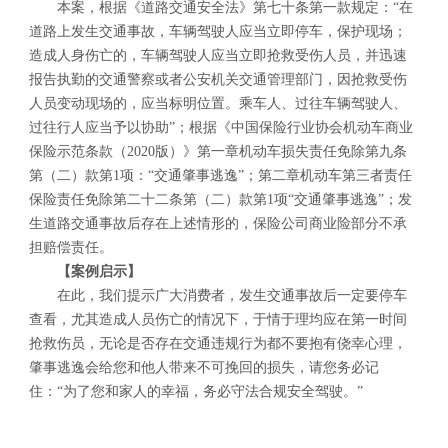
本案，根据《道路交通安全法》
第七十条第一款规定：“在
道路上发生交通事故，车辆驾驶人应当立即停车，保护现场；
造成人身伤亡的，车辆驾驶人应当立即抢救受伤人员，并迅速
报告执勤的交通警察或者公安机关交通管理部门，因抢救受伤
人员变动现场的，应当标明位置。乘车人、过往车辆驾驶人、
过往行人应当予以协助”；
根据《中国保险行业协会机动车商业
保险示范条款（2020版）》第一章机动车损失责任免除第九条
第（二）款第1项：“交通肇事逃逸”；第二章机动车第三者责任
保险责任免除第二十二条第（二）款第1项“交通肇事逃逸”；
发
生道路交通事故后存在上述情形的，保险公司商业险部分不承
担赔偿责任。
【
案例启示
】
在此，我们提示广大消费者，
发生交通事故后一定要停车
查看，尤其造成人员伤亡的情况下，于情于理均应在第一时间
抢救伤员，无论是否存在交通违规行为都不要抱有侥幸心理，
肇事逃逸会给您和他人带来不可挽回的损失，请您务必记
住：“为了您和家人的幸福，务必守法合规安全驾驶。”