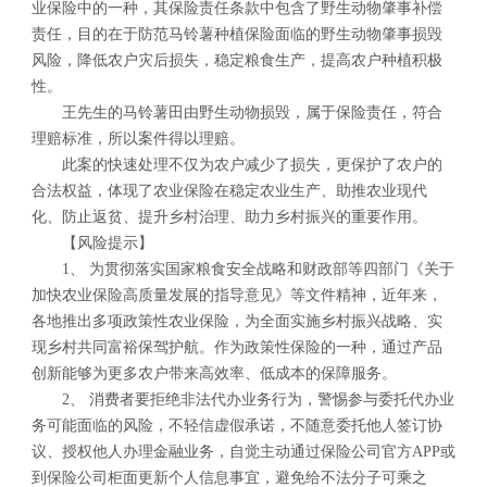
业保险中的一种，其保险责任条款中包含了野生动物肇事补偿
责任，目的在于防范马铃薯种植保险面临的野生动物肇事损毁
风险，降低农户灾后损失，稳定粮食生产，提高农户种植积极
性。
王先生的马铃薯田由野生动物损毁，属于保险责任，符合
理赔标准，所以案件得以理赔。
此案的快速处理不仅为农户减少了损失，更保护了农户的
合法权益，体现了农业保险在稳定农业生产、助推农业现代
化、防止返贫、提升乡村治理、助力乡村振兴的重要作用。
【风险提示】
1、 为贯彻落实国家粮食安全战略和财政部等四部门《关于
加快农业保险高质量发展的指导意见》等文件精神，近年来，
各地推出多项政策性农业保险，为全面实施乡村振兴战略、实
现乡村共同富裕保驾护航。作为政策性保险的一种，通过产品
创新能够为更多农户带来高效率、低成本的保障服务。
2、 消费者要拒绝非法代办业务行为，警惕参与委托代办业
务可能面临的风险，不轻信虚假承诺，不随意委托他人签订协
议、授权他人办理金融业务，自觉主动通过保险公司官方APP或
到保险公司柜面更新个人信息事宜，避免给不法分子可乘之