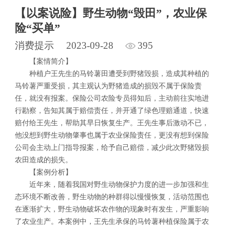
【以案说险】野生动物“毁田”，农业保
险“买单”
消费提示
2023-09-28
395
【案情简介】
种植户王先生的马铃薯田遭受到野猪毁损，造成其种植的
马铃薯严重受损，其主观认为野猪造成的损毁不属于保险责
任，就没有报案。保险公司农险专员得知后，主动前往实地进
行勘察，告知其属于赔偿责任，并开通了绿色理赔通道，快速
赔付给王先生，帮助其早日恢复生产。王先生事后激动不已，
他没想到野生动物肇事也属于农业保险责任，更没有想到保险
公司会主动上门指导报案，给予自己赔偿，减少此次野猪毁损
农田造成的损失。
【案例分析】
近年来，随着我国对野生动物保护力度的进一步加强和生
态环境不断改善，野生动物的种群得以慢慢恢复，活动范围也
在逐渐扩大，野生动物破坏农作物的现象时有发生，严重影响
了农业生产。本案例中，王先生承保的马铃薯种植保险属于农