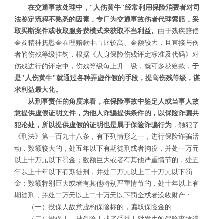
在交通事故处理中，"人伤黄牛"经常利用保险消费者对司
法鉴定流程不熟悉的因素，专门为交通事故伤者代理索赔，采
取买断案件或收取服务费模式来获取不当利益。
由于残疾赔偿
金及精神抚慰金在理赔款中占比较高、金额较大，且直接与伤
者的伤残等级挂钩，根据《人身保险伤残评定标准及代码》对
伤残进行的评定中，伤残等级每上升一级，就可多获赔款，
于
是"人伤黄牛"就通过各种弄虚作假的手段，提高伤残等级，谋
求利益最大化。
从刑事责任的角度来看，在保险事故中鉴定人或当事人故
意提供虚假证明文件，为他人诈骗提供条件的，以保险诈骗共
犯论处，所以提供虚假的证明也是属于保险诈骗行为，
触犯了
《刑法》第一百九十八条，有下列情形之一，进行保险诈骗活
动，数额较大的，处五年以下有期徒刑或者拘役，并处一万元
以上十万元以下罚金；数额巨大或者有其他严重情节的，处五
年以上十年以下有期徒刑，并处二万元以上二十万元以下罚
金；数额特别巨大或者有其他特别严重情节的，处十年以上有
期徒刑，并处二万元以上二十万元以下罚金或者没收财产：
（一）投保人故意虚构保险标的，骗取保险金的；
（二）投保人、被保险人或者受益人对发生的保险事故编