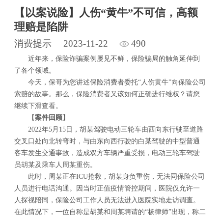
【以案说险】人伤“黄牛”不可信，高额
理赔是陷阱
消费提示
2023-11-22
490
近年来，保险诈骗案例屡见不鲜，保险骗局的触角延伸到
了各个领域。
今天，保哥为您讲述保险消费者委托“人伤黄牛”向保险公司
索赔的故事。那么，保险消费者又该如何正确进行维权？请您
继续下滑查看。
【
案件回顾
】
2022年5月15日，胡某驾驶电动三轮车由西向东行驶至道路
交叉口处向北转弯时，与由东向西行驶的白某驾驶的中型普通
客车发生交通事故，造成双方车辆严重受损，电动三轮车驾驶
员胡某及乘车人周某重伤。
此时，周某正在ICU抢救，胡某身负重伤，无法同保险公司
人员进行电话沟通。因当时正值疫情管控期间，医院仅允许一
人探视陪同，保险公司工作人员无法进入医院实地走访调查。
在此情况下，一位自称是胡某和周某聘请的“杨律师”出现，称二