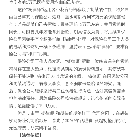
位伤者的5万元医疗费用均由自己垫付。
这位“杨律师”运用各种花言巧语骗取了胡某的信任，称如果
由自己帮其向保险公司索赔，至少可以得到25万元的保险赔偿
金；若是胡某自己去索赔，最多理赔15万元左右，并且索赔时
间长，可能要几年才能拿到赔款。胡某信以为真，将后续向保
险公司索赔事宜全权委托给"杨律师"处理，对保险公司工作人员
的电话和探访则一概不予理睬，坚持表示已聘请“律师”，要求保
险公司与“律师”协商。
保险公司工作人员发现，“杨律师”帮助二位伤者递交的索赔
材料存在重大疑点，根据周某前期的病例资料显示，其伤残等
级并不能达到“杨律师”对其承诺的九级。“杨律师”在同保险公司
和周某沟通时，有夸大事实、意图骗取保险赔偿的嫌疑。随
后，保险公司继续坚持与二位伤者进行沟通，告知其骗保需承
担的法律责任。最终保险公司按法律规定，结合伤者的实际伤
情，足额赔偿了19.9万元。
但是，由于"杨律师"和胡某前期签订了"代理合同"，在胡某
收到保险公司赔款后，拿走了30％的"代理费"及起初垫付的5万
元医疗费，胡某悔不当初。
【
法律依据
】