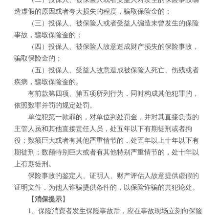
造虚假的原因或者夸大损失的程度，骗取保险金的；
（三）投保人、被保险人或者受益人编造未曾发生的保险
事故，骗取保险金的；
（四）投保人、被保险人故意造成财产损失的保险事故，
骗取保险金的；
（五）投保人、受益人故意造成被保险人死亡、伤残或者
疾病，骗取保险金的。
有前款第四项、第五项所列行为，同时构成其他犯罪的，
依照数罪并罚的规定处罚。
单位犯第一款罪的，对单位判处罚金，并对其直接负责的
主管人员和其他直接责任人员，处五年以下有期徒刑或者拘
役；数额巨大或者有其他严重情节的，处五年以上十年以下有
期徒刑；数额特别巨大或者有其他特别严重情节的，处十年以
上有期徒刑。
保险事故的鉴定人、证明人、财产评估人故意提供虚假的
证明文件，为他人诈骗提供条件的，以保险诈骗的共犯论处。
【
消保提示
】
1、保险消费者发生保险事故后，应在事故现场立刻向保险