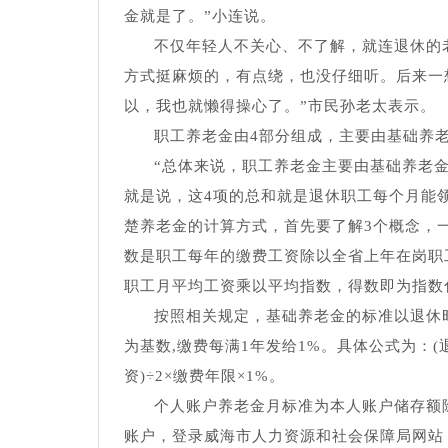
金就是了。”小连说。
不仅年轻人不关心、不了解，就连退休的
方式挺麻烦的，有点绕，也没仔细听。后来一
以，我也就懒得操心了。”市民孙老太表示。
职工养老金由4部分组成，主要由基础养
“总体来说，职工养老金主要由基础养老
就是说，这4项的总和就是退休职工每个月能
楚养老金的计算方式，首先要了解3个概念，
数是职工每年的缴费工资除以全省上年在岗职
职工月平均工资乘以平均指数，得数即为指数
按照相关规定，基础养老金的标准以退休
为基数,缴费每满1年发给1%。具体公式为：
资)÷2×缴费年限×1%。
个人账户养老金月标准为本人账户储存额
账户，登录威海市人力资源和社会保障局网站