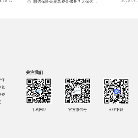
5-10-27
2026-03-
想选保险做养老资金储备？太保这...
关注我们
农保
养老
投资
安
手机网站
官方微信号
APP下载