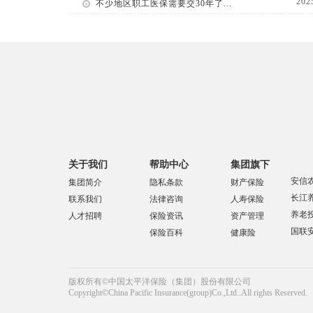
202
不少地区职工医保需要交30年了...
关于我们
帮助中心
集团旗下
安信
集团简介
隐私条款
财产保险
长江
联系我们
法律咨询
人寿保险
养老
人才招聘
保险资讯
资产管理
国联
保险百科
健康险
版权所有©中国太平洋保险（集团）股份有限公司
Copyright©China Pacific Insurance(group)Co.,Ltd..All rights Reserved.