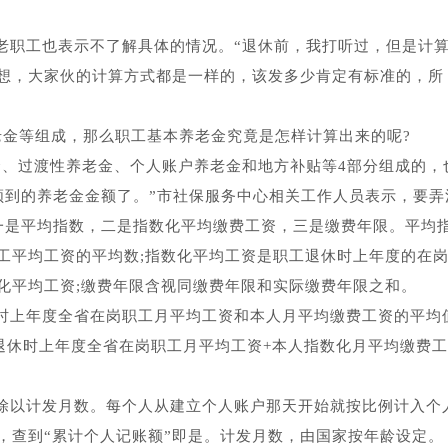
老职工也表示不了解具体的情况。“退休前，我打听过，但是计
想，大家伙的计算方式都是一样的，该发多少肯定有标准的，所
老金等组成，那么职工基本养老金究竟是怎样计算出来的呢?
金、过渡性养老金、个人账户养老金和地方补贴等4部分组成的，
领到的养老金金额了。”市社保服务中心相关工作人员表示，要弄
一是平均指数，二是指数化平均缴费工资，三是缴费年限。平均
工平均工资的平均数;指数化平均工资是职工退休时上年度的在
化平均工资;缴费年限含视同缴费年限和实际缴费年限之和。
时上年度全省在岗职工月平均工资和本人月平均缴费工资的平均
(退休时上年度全省在岗职工月平均工资+本人指数化月平均缴费工
除以计发月数。每个人从建立个人账户那天开始就按比例计入个
，查到“累计个人记账额”即是。计发月数，由国家按年龄设定。