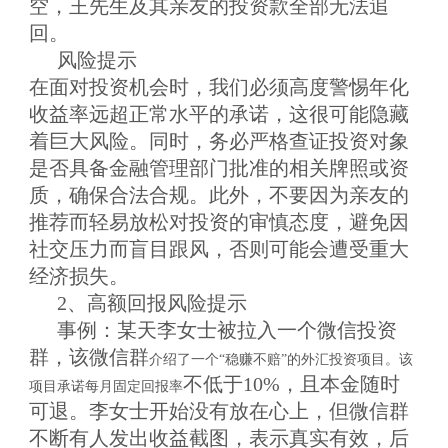
空
，
王先生及其亲友的投资款全部无法追
回
。
风险提示
在面对投资机会时，
我们
必须高度警惕年化
收益率远超正常水平的承诺，这很可能隐藏
着巨大风险。同时，务必严格查证投资对象
是否具备金融管理部门批准的相关牌照或资
质，确保合法合规。此外，不要因为亲友的
推荐而轻易放松对投资的审慎态度，避免因
社交压力而盲目跟风，否则可能会遭受重大
经济损失。
2、
高额回报风险提示
事例
：
某天
李女士
被拉入一个微信投资
群
，
该微信群
介绍了一个
“稳赚不赔”的外汇投资项目。该
不低于
10%，且本金随时
项目承诺每月固定回报率
可退。李女士开始
没有放在心上，但微信群
不断有人发出收益截图，表示真实有效，后