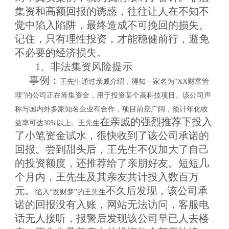
集资和高额回报的诱惑，往往让人在不知不
觉中陷入陷阱，最终造成不可挽回的损失。
记住，只有理性投资，才能稳健前行，避免
不必要的经济损失。
1、
非法集资风险提示
事例
：
王先生通过亲戚介绍，得知一家名为
“XX财富管
理”的公司正在筹集资金，用于投资某个高科技项目。该公司声
称与国内外多家知名企业有合作，项目前景广阔，预计年化收
在亲戚的强烈推荐下
投入
益率可达30%以上。王先生
了小笔资金试水，很快收到了
该公司
承诺的
回报。尝到甜头后，王先生不仅加大了自己
的投资额度，还推荐给了亲朋好友。短短几
个月内，王先生及其亲友共计投入数百万
元。
不久后
发现
，该公司
承
陷入
“发财梦”的王先生
诺的回报没有入账
，网站无法访问，客服电
话无人接听
，
报警后发现该公司早已人去楼