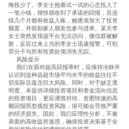
悔投少了。李女士抱着试一试的心态
投入了
一笔小钱
，很快就收到了承诺的回报
，
且连
续几个月都有收益入账，
她逐渐加大了投资
额度，并鼓励家人
朋友
也参与进来。
某天李
女士突然发现
该平台无法访问，
微信群被解
散，反应过来上当的李女士迅速报警，可犯
罪分子与
所有投资款项消失无踪。
风险提示
我们
在面对超高回报率时，应保持冷静并
认识到这种远超市场平均水平的收益往往不
切实际且蕴含巨大风险。同时，对于缺乏透
明度、未提供详细投资项目和资金流向信息
的投资项目，更应谨慎对待。贪图快速的高
额回报而忽视投资风险，很可能会导致严重
的经济损失。因此，
我们
应理性分析，不被
表面的高收益所迷惑，确保投资决策基于全