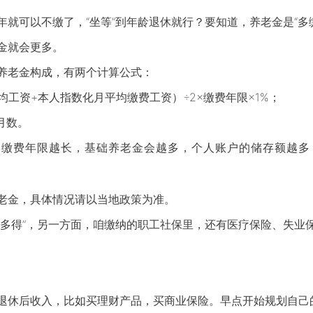
年就可以不缴了，“坐等”到年龄退休就行？要知道，养老金是“
金就会更多。
养老金构成，有两个计算公式：
均工资+本人指数化月平均缴费工资）÷2×缴费年限×1%；
月数。
、缴费年限越长，基础养老金会越多，个人账户的储存额越多
老金，具体情况请以当地政策为准。
缴多得”，另一方面，咱缴纳的职工社保里，还有医疗保险、失
退休后收入，比如买理财产品，买商业保险。早点开始规划自己