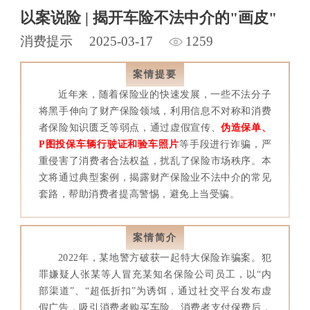
以案说险 | 揭开车险不法中介的"画皮"
消费提示
2025-03-17
1259
案情提要
近年来，随着保险业的快速发展，一些不法分子
将黑手伸向了财产保险领域，利用信息不对称和消费
者保险知识匮乏等弱点，通过虚假宣传、
伪造保单、
P图投保车辆行驶证和验车照片
等手段进行诈骗，严
重侵害了消费者合法权益，扰乱了保险市场秩序。本
文将通过典型案例，揭露财产保险业不法中介的常见
套路，帮助消费者提高警惕，避免上当受骗。
案情简介
2022年，某地警方破获一起特大保险诈骗案。犯
罪嫌疑人张某等人冒充某知名保险公司员工，以“内
部渠道”、“超低折扣”为诱饵，通过社交平台发布虚
假广告，吸引消费者购买车险。消费者支付保费后，