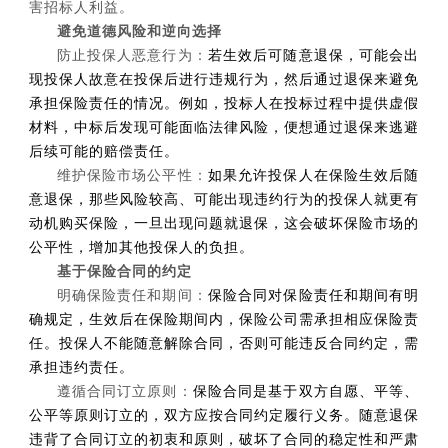
害招标人利益。
避免道德风险和逆向选择
防止投保人恶意行为：
若生效后可随意退保，可能会出
现投保人故意在投保后进行违规行为，然后通过退保来避免
承担保险责任的情况。例如，投标人在投标过程中提供虚假
材料，中标后发现可能面临法律风险，便想通过退保来逃避
后续可能的赔偿责任。
维护保险市场公平性：
如果允许投保人在保险生效后随
意退保，那些风险较高、可能出现违约行为的投保人就更有
动机购买保险，一旦出现问题就退保，这会破坏保险市场的
公平性，增加其他投保人的负担。
基于保险合同的约定
明确保险责任和期间：
保险合同对保险责任和期间有明
确规定，生效后在保险期间内，保险公司需承担相应保险责
任。投保人不能随意解除合同，否则可能违反合同约定，需
承担违约责任。
遵循合同订立原则：
保险合同是基于双方自愿、平等、
公平等原则订立的，双方应按合同约定履行义务。随意退保
违背了合同订立的初衷和原则，破坏了合同的稳定性和严肃