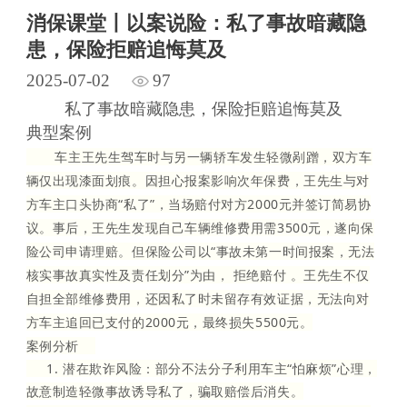
消保课堂丨以案说险：私了事故暗藏隐
患，保险拒赔追悔莫及
2025-07-02
97
私了事故暗藏隐患，保险拒赔追悔莫及
典型案例
车主王先生驾车时与另一辆轿车发生轻微剐蹭，双方车
辆仅出现漆面划痕。因担心报案影响次年保费，王先生与对
方车主口头协商“私了”，当场赔付对方2000元并签订简易协
议。事后，王先生发现自己车辆维修费用需3500元，遂向保
险公司申请理赔。但保险公司以“事故未第一时间报案，无法
核实事故真实性及责任划分”为由， 拒绝赔付 。王先生不仅
自担全部维修费用，还因私了时未留存有效证据，无法向对
方车主追回已支付的2000元，最终损失5500元。
案例分析
1. 潜在欺诈风险：部分不法分子利用车主“怕麻烦”心理，
故意制造轻微事故诱导私了，骗取赔偿后消失。