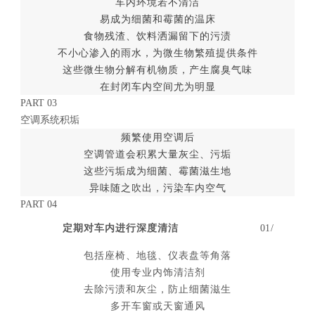
车内环境若不清洁
易成为细菌和霉菌的温床
食物残渣、饮料洒漏留下的污渍
不小心渗入的雨水，为微生物繁殖提供条件
这些微生物分解有机物质，产生腐臭气味
在封闭车内空间尤为明显
PART 03
空调系统积垢
频繁使用空调后
空调管道会积累大量灰尘、污垢
这些污垢成为细菌、霉菌滋生地
异味随之吹出，污染车内空气
PART 04
定期对车内进行深度清洁
01/
包括座椅、地毯、仪表盘等角落
使用专业内饰清洁剂
去除污渍和灰尘，防止细菌滋生
多开车窗或天窗通风