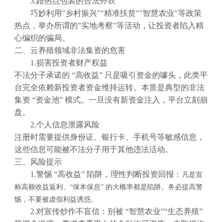
3.蹭热点包装的合法外衣
巧妙利用"乡村振兴""精准扶贫""智慧农业"等政策
热点，举办所谓的"实地考察"等活动，让投资者陷入精
心编织的骗局。
二、云养殖领域非法集资的危害
1.损害投资者财产权益
不法分子承诺的 “高收益” 只是吸引资金的噱头，此类平
台完全依赖新投资者资金维持运转。本质是典型的非法
集资 “资金池” 模式。一旦没有新资金注入，平台立刻崩
盘。
2.个人信息泄露风险
注册时需要提供身份证、银行卡、手机号等敏感信息，
这些信息可能被不法分子用于其他违法活动。
三、风险提示
1.警惕 “高收益” 陷阱，理性判断投资回报：
凡是宣
称高额收益返利、
“保本保息” 的大概率都是陷阱。
务必提高警
惕，不要被虚假利益诱惑。
2.对宣传炒作不盲信：别被 “智慧农业”“生态养殖”