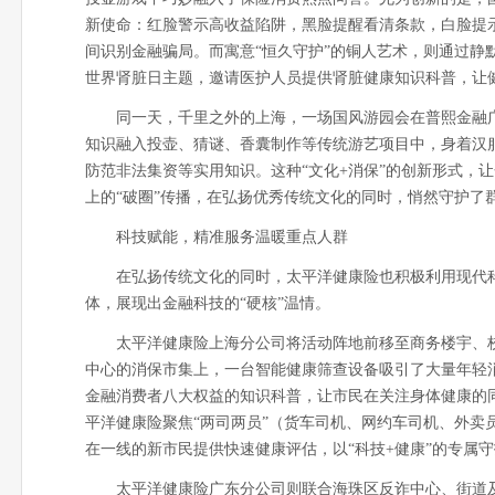
新使命：红脸警示高收益陷阱，黑脸提醒看清条款，白脸提
间识别金融骗局。而寓意“恒久守护”的铜人艺术，则通过静
世界肾脏日主题，邀请医护人员提供肾脏健康知识科普，让
同一天，千里之外的上海，一场国风游园会在普熙金融
知识融入投壶、猜谜、香囊制作等传统游艺项目中，身着汉
防范非法集资等实用知识。这种“文化+消保”的创新形式，
上的“破圈”传播，在弘扬优秀传统文化的同时，悄然守护了
科技赋能，精准服务温暖重点人群
在弘扬传统文化的同时，太平洋健康险也积极利用现代
体，展现出金融科技的“硬核”温情。
太平洋健康险上海分公司将活动阵地前移至商务楼宇、校园
中心的消保市集上，一台智能健康筛查设备吸引了大量年轻
金融消费者八大权益的知识科普，让市民在关注身体健康的同
平洋健康险聚焦“两司两员”（货车司机、网约车司机、外卖
在一线的新市民提供快速健康评估，以“科技+健康”的专属守
太平洋健康险广东分公司则联合海珠区反诈中心、街道