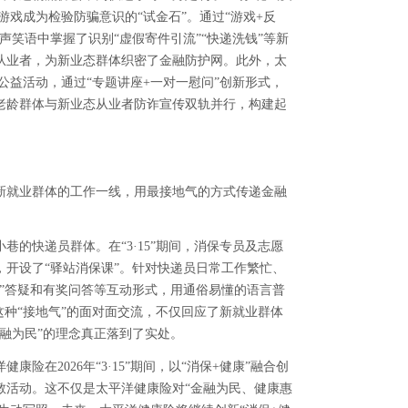
游戏成为检验防骗意识的“试金石”。通过“游戏+反
声笑语中掌握了识别“虚假寄件引流”“快递洗钱”等新
递从业者，为新业态群体织密了金融防护网。此外，太
公益活动，通过“专题讲座+一对一慰问”创新形式，
老龄群体与新业态从业者防诈宣传双轨并行，构建起
新就业群体的工作一线，用最接地气的方式传递金融
的快递员群体。在“3·15”期间，消保专员及志愿
开设了“驿站消保课”。针对快递员日常工作繁忙、
”答疑和有奖问答等互动形式，用通俗易懂的语言普
这种“接地气”的面对面交流，不仅回应了新就业群体
融为民”的理念真正落到了实处。
在2026年“3·15”期间，以“消保+健康”融合创
教活动。这不仅是太平洋健康险对“金融为民、健康惠