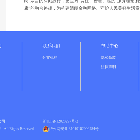
民”宗旨的深刻践行，更是对“责任、智慧、温度”服务理念
康”的融合路径，为构建清朗金融网络、守护人民美好生活贡
们
联系我们
帮助中心
分支机构
隐私条款
法律声明
公司
沪ICP备12028297号-2
.. All Rights Reserved
沪公网安备 31010102006484号