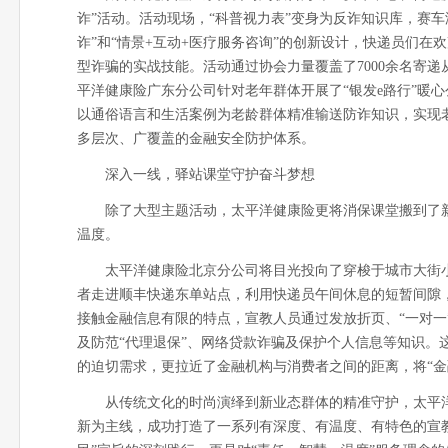
诈”活动。活动现场，“科普视力表”变身为反诈知识库，赛车
诈”和“情景+互动+医疗服务咨询”的创新设计，快递员们在欢
型诈骗的实战技能。活动通过协会力量覆盖了7000余名寄
平洋健康险广东分公司针对老年群体开展了“银发e路行”暖心
以通俗语言和生活案例为老龄群体精准输送防诈知识，实现
多层次、广覆盖的金融安全防护体系。
深入一线，驿站课堂守护奋斗梦想
除了大型主题活动，太平洋健康险更将消保课堂搬到了
温度。
太平洋健康险北京分公司将目光投向了穿梭于城市大街小巷
者走进顺丰快递东单站点，利用快递员午间休息的短暂间隙，
接触金融信息有限的特点，宣教人员通过发放折页、“一对一
及防范“代理退保”、网络贷款诈骗及保护个人信息等知识。
的迫切需求，更拉近了金融机构与消费者之间的距离，将“金
从传统文化的时尚演绎到新业态群体的精准守护，太平洋健康险
新为主线，成功打造了一系列有深度、有温度、有特色的宣