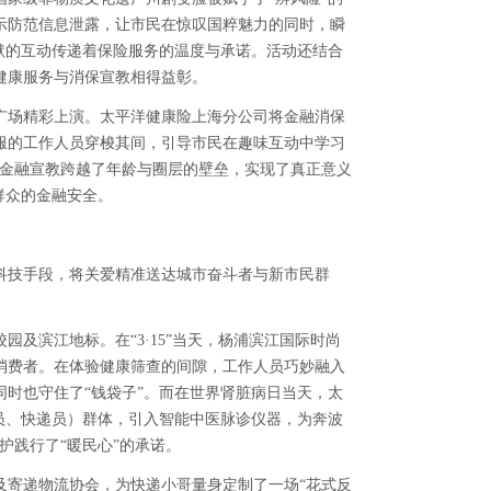
示防范信息泄露，让市民在惊叹国粹魅力的同时，瞬
默的互动传递着保险服务的温度与承诺。活动还结合
健康服务与消保宣教相得益彰。
广场精彩上演。太平洋健康险上海分公司将金融消保
服的工作人员穿梭其间，引导市民在趣味互动中学习
让金融宣教跨越了年龄与圈层的壁垒，实现了真正意义
群众的金融安全。
科技手段，将关爱精准送达城市奋斗者与新市民群
及滨江地标。在“3·15”当天，杨浦滨江国际时尚
消费者。在体验健康筛查的间隙，工作人员巧妙融入
时也守住了“钱袋子”。而在世界肾脏病日当天，太
员、快递员）群体，引入智能中医脉诊仪器，为奔波
护践行了“暖民心”的承诺。
及寄递物流协会，为快递小哥量身定制了一场“花式反