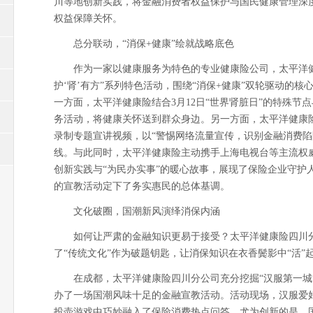
川等地创新实践，将金融消费者权益保护与国民健康管理深
权益保障关怀。
总分联动，“消保+健康”绘就战略底色
作为一家以健康服务为特色的专业健康险公司，太平洋健康险在
护‘肾’有方”系列特色活动，围绕“消保+健康”双轮驱动的
一方面，太平洋健康险结合3月12日“世界肾脏日”的特殊
务活动，将健康关怀送到群众身边。另一方面，太平洋健康险积极
录制专题宣讲视频，以“警惕网络流量宣传，识别金融消费陷
线。与此同时，太平洋健康险主动携手上海电视台等主流权
创新实践与“为民办实事”的暖心故事，展现了保险企业守护
的宣教活动定下了务实惠民的总体基调。
文化破圈，国潮新风演绎消保内涵
如何让严肃的金融知识更易于接受？太平洋健康险四川
了“传统文化”作为破题钥匙，让消保知识在衣香鬓影中“活”
在成都，太平洋健康险四川分公司充分挖掘“汉服第一城
办了一场国潮风味十足的金融宣教活动。活动现场，汉服爱
投壶游戏中巧妙融入了保险消费热点问答。尤为创新的是，国