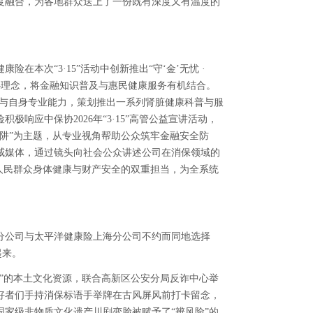
度融合，为各地群众送上了一份既有深度又有温度的
本次“3·15”活动中创新推出“守‘金’无忧 ·
核心理念，将金融知识普及与惠民健康服务有机结合。
节点与自身专业能力，策划推出一系列肾脏健康科普与服
响应中保协2026年“3·15”高管公益宣讲活动，
阱”为主题，从专业视角帮助公众筑牢金融安全防
威媒体，通过镜头向社会公众讲述公司在消保领域的
人民群众身体健康与财产安全的双重担当，为全系统
分公司与太平洋健康险上海分公司不约而同地选择
起来。
”的本土文化资源，联合高新区公安分局反诈中心举
好者们手持消保标语手举牌在古风屏风前打卡留念，
家级非物质文化遗产川剧变脸被赋予了“辨风险”的