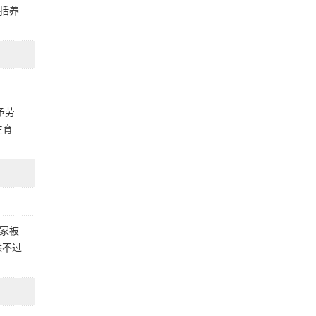
括养
予劳
生育
家被
悉不过