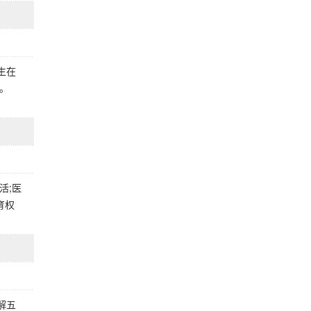
生在
。
活;医
育权
解五