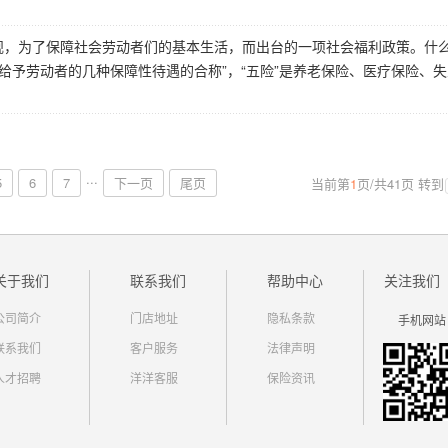
规，为了保障社会劳动者们的基本生活，而出台的一项社会福利政策。什
给予劳动者的几种保障性待遇的合称”，“五险”是养老保险、医疗保险、
...
5
6
7
下一页
尾页
当前第
1
页
/
共
41
页
转到
关于我们
联系我们
帮助中心
关注我们
公司简介
门店地址
隐私条款
手机网站
联系我们
客户服务
法律声明
人才招聘
洋洋客服
保险资讯