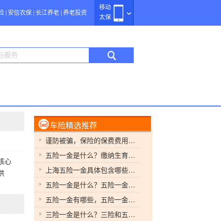
移动
险
|
安信农保
|
长江养老
|
养老投资
太保
车险精选推荐
谨防被骗，保险的保费费用是如何计算的
五险一金是什么？缴纳生育险怎么报？享受待遇需要满足什么要求吗?
核心
上海五险一金具体包含哪些内容,缴纳比例分别是多少
供
五险一金是什么？五险一金个人与公司缴纳比例是多少，各自的作用是什么？
五险一金有哪些，五险一金的缴纳比例具体规定是什么？
三险一金是什么？三险和五险一金的区别是什么？五险一金个人与公司缴纳比例